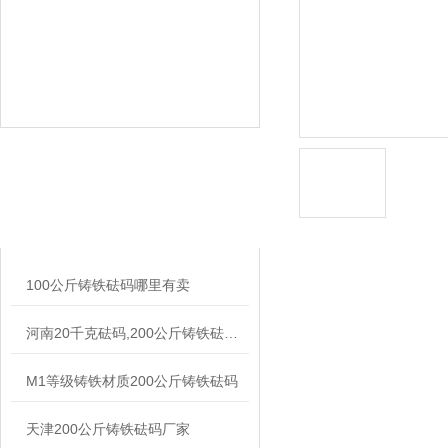
相关文章
RELATED ARTICLES
100公斤铸铁砝码哪里有卖
河南20千克砝码,200公斤铸铁砝码,汽车工程检测200kg配重砝码块
M1等级铸铁材质200公斤铸铁砝码
天津200公斤铸铁砝码厂家