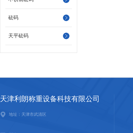
砝码
天平砝码
天津利朗称重设备科技有限公司
地址：天津市武清区