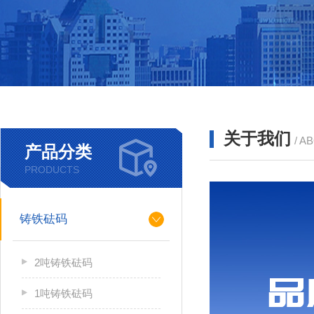
关于我们
/ A
产品分类
PRODUCTS
铸铁砝码
2吨铸铁砝码
1吨铸铁砝码