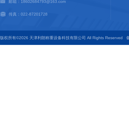
邮箱：18602684793@163.com
传真：022-87201728
版权所有©2026 天津利朗称重设备科技有限公司 All Rights Reserved
备