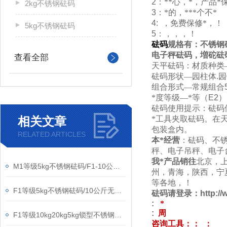
2
：**心，*，产品*
2kg不锈钢砝码
3
：*的，***个不*
4:
，免费保修*，！
5kg不锈钢砝码
5
：，，，！
砝码
规格有：不锈钢
电子秤砝码，増砣砝
查看全部
天平砝码：材质种类
砝码形状—园柱体
.
园
组合形式—常规组合
*度等级—*等
（E2）
砝码使用提示：砝码
相关文章
*工具夹取砝码。在
包装盒内。
RELATED ARTICLES
本*经营
：砝码、不
秤、电子吊秤、电子
我*产品销往
北京，
M1等级5kg不锈钢砝码/F1-10公斤无磁不锈钢砝码
州，青海，陕西，宁
等各地，！
F1等级5kg不锈钢砝码/10公斤无磁砝码/20千克圆形砝码
砝码请登录：
http:/
:
*
:
周
F1等级10kg20kg5kg锁型不锈钢砝码带铝箱包装
咨询工具：
：
：