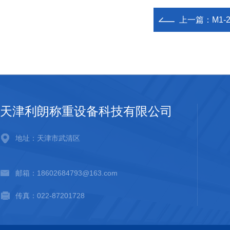
上一篇：
M1-
天津利朗称重设备科技有限公司
地址：天津市武清区
邮箱：18602684793@163.com
传真：022-87201728