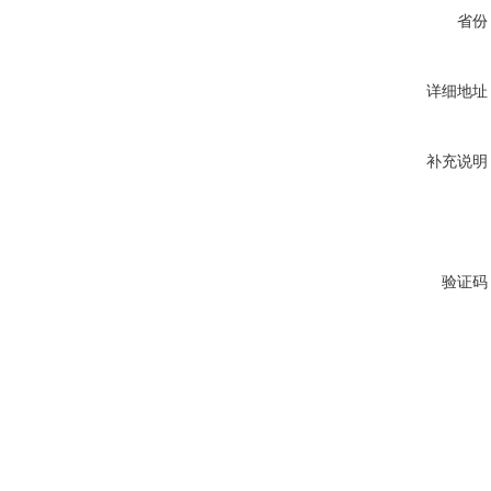
省份
详细地址
补充说明
验证码