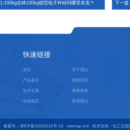
1-100kg吉林100kg锁型电子秤砝码哪里有卖？
下一篇
快速链接
首页
关于我们
产品展示
新闻资讯
技术文章
荣誉资质
在线留言
联系我们
ed
备案号：津ICP备16002312号-10
sitemap.xml
技术支持：
化工仪器