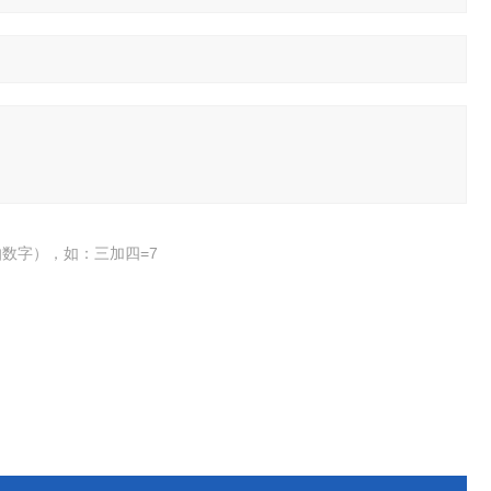
数字），如：三加四=7