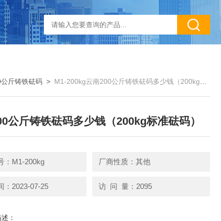
00公斤铸铁砝码
>
M1-200kg云南200公斤铸铁砝码多少钱（200kg标准砝码）
00公斤铸铁砝码多少钱（200kg标准砝码）
：M1-200kg
厂商性质：其他
2023-07-25
访 问 量：2095
描述：