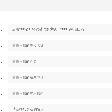
：
：
：
：
：
：