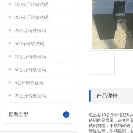
100公斤铸铁砝码
200公斤铸铁砝码
25公斤铸铁砝码
500kg铸铁砝码
10公斤铸铁砝码
50公斤铸铁砝码
5公斤铸铁砝码
产品详情
20公斤铸铁砝码
查看全部
屯昌县10公斤标准砝码=
砝码的是质量，讲究的
砝码规格：不锈钢砝码
増砣砝码，牛顿砝码，