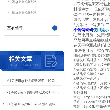
2kg不锈钢砝码
2.不锈钢砝码不带磁
材质种类— 无磁不
5kg不锈钢砝码
砝码形状─ 园柱体
组合形式─ 常规组合
*度等级─ *等(E2). 二等
查看全部
不锈钢砝码
使用提
砝码使用前，先用*
严禁用手直接触摸砝
在天平检测或砝码比
砝码使用后，贮存在
如何选择校准衡器的挂
相关文章
确认砝码材质：一般
1.
确认砝码等级：校准
RELATED ARTICLES
2.
确认砝码规格：这个
3.
砝码标准等级：
、
4.
M1
F
砝码标准规格：
、
5.
1
2
M1等级5kg不锈钢砝码/F1-10公斤无磁不锈钢砝码
砝码标准形状：片状
6.
砝码标准材质：不锈
7.
F1等级5kg不锈钢砝码/10公斤无磁砝码/20千克圆形砝码
砝码外形
常规：
不锈
1mg-500mg
常规：
不锈钢外
1g-20kg
F1等级10kg20kg5kg锁型不锈钢砝码带铝箱包装
常规：
铸铁砝码
1kg-25kg