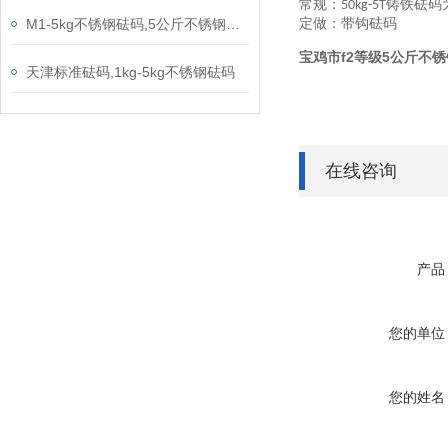
常规：
铸铁砝码
50kg-5T
M1-5kg不锈钢砝码,5公斤不锈钢砝码
定做：带钩砝码
宝鸡市f2等级5公斤不
天津标准砝码,1kg-5kg不锈钢砝码
在线咨询
产品
您的单位
您的姓名