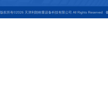
版权所有©2026 天津利朗称重设备科技有限公司 All Rights Reserved
备