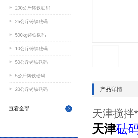
200公斤铸铁砝码
25公斤铸铁砝码
500kg铸铁砝码
10公斤铸铁砝码
50公斤铸铁砝码
5公斤铸铁砝码
产品详情
20公斤铸铁砝码
查看全部
天津搅拌
天津
砝