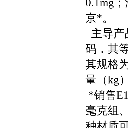
0.1mg
京*
主导产品
码，其等
其规格为
量（kg
*销售E
毫克组
种材质