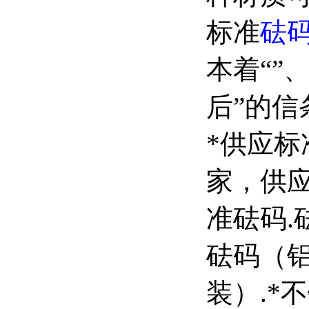
标准
砝
本着“”
后”的信
*供应标
家，供应
准砝码.
砝码（
装）.*