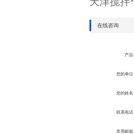
天津搅拌
在线咨询
产品
您的单位
您的姓名
联系电话
常用邮箱