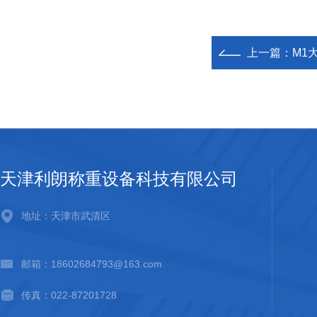
上一篇：
M1
天津利朗称重设备科技有限公司
地址：天津市武清区
邮箱：18602684793@163.com
传真：022-87201728