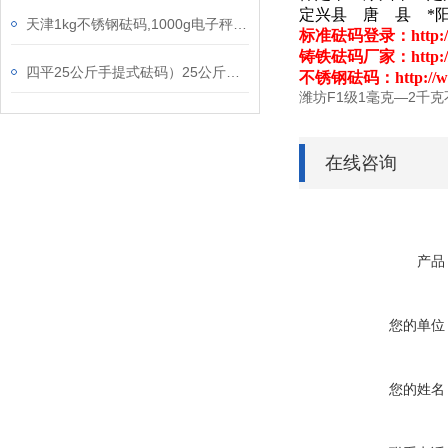
定兴县 唐 县 *
天津1kg不锈钢砝码,1000g电子秤校正砝码,F1级不锈钢无磁砝码
标准砝码
登录：
http:
铸铁砝码厂家：
http:
四平25公斤手提式砝码）25公斤标准法码
不锈钢砝码
：
http://
潍坊F1级1毫克—2千
在线咨询
产品
您的单位
您的姓名