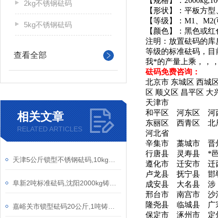
【规格】：2000kg,1000kg
2kg不锈钢砝码
【形状】：平板方型、
【等级】：M1、M2(
5kg不锈钢砝码
【颜色】：黑色或红色
注明：放置砝码的库
等级的标准砝码，目
查看全部
我*的产量上乘，，
砝码
免费咨询：
北京市 东城区 西城
区 顺义区 昌平区 大
天津市
和平区 河东区 河
相关文章
东丽区 西青区 北
RELATED ARTICLES
河北省
辛集市 藁城市 晋
行唐县 灵寿县 *
天津5公斤锁型不锈钢砝码,10kg手提式砝码不锈钢
遵化市 迁安市 迁
卢龙县 抚宁县 邯
阜新2吨标准砝码,沈阳2000kg铸铁砝码
成安县 大名县 涉
邢台市 南宫市 沙
隆尧县 临城县 广
嘉峪关市锁型砝码20公斤,1吨铸铁砝码平板型
保定市 涿州市 定