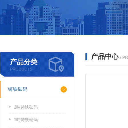
产品中心
/ P
产品分类
PRODUCTS
铸铁砝码
2吨铸铁砝码
1吨铸铁砝码