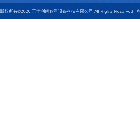
版权所有©2026 天津利朗称重设备科技有限公司 All Rights Reserved
备