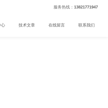
服务热线：
13821771947
中心
技术文章
在线留言
联系我们