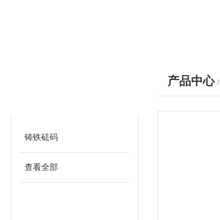
产品中心
产品分类
PRODUCTS
铸铁砝码
查看全部