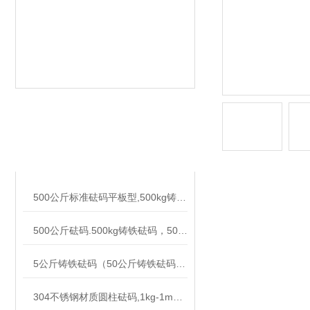
相关文章
RELATED ARTICLES
500公斤标准砝码平板型,500kg铸铁砝码价格
500公斤砝码.500kg铸铁砝码，500千克锁型砝码
5公斤铸铁砝码（50公斤铸铁砝码）500KG铸铁砝码
304不锈钢材质圆柱砝码,1kg-1mg盒装天平砝码,2公斤单钩砝码