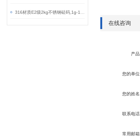
316材质E2级2kg不锈钢砝码,1g-100g套装天平砝码,无磁砝码
在线咨询
产品
您的单位
您的姓名
联系电话
常用邮箱