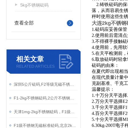
2.铸铁砝码的
5kg不锈钢砝码
落，从而容易生
秤时使用这些生
查看全部
大连2kg不锈
1.砝码应妥善保
2.使用前后需清
3.不得裸手接触
4.使用前，先用
5.在天平检测前
相关文章
6.取放砝码时轻
砝码
的由来：
RELATED ARTICLES
在夏代即出现相当
在现代质量计量中
克副基准、千克
深圳5公斤砝码,F2等级无磁不锈钢砝码5kg价格,圆柱形校秤砝码
温馨提示：
1.十万分天平选择
F1-2kg不锈钢砝码,2公斤不锈钢砝码价格
2.万分天平选择E
3.千分天平选择F
1
天津1mg-2kg不锈钢砝码，F1级无磁不锈钢砝码简介
4.百分天平选择F
5.十分天平选择
6.30kg-200
F1级不锈钢无磁标准砝码,北京2kg不锈钢砝码价格