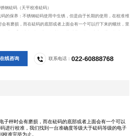
g不锈钢砝码（天平校准砝码）
钢砝码的保养：不锈钢砝码使用中生锈，但是由于长期的使用，在校准维
时会有磨损，而在砝码的底部或者上面会有一个可以拧下来的螺丝，里
，在砝码受到磨损后，质量会减轻，此时我们需要对砝码进行校准，我
台准确度等级大于砝码等级的电子秤来对其进行校准，校准的时候缓慢
里面添加金属颗粒，以铅块为Z佳，直到校准完毕为止。
022-60888768
在线咨询
联系电话：
修电子秤时会有磨损，而在砝码的底部或者上面会有一个可以
砝码进行校准，我们找到一台准确度等级大于砝码等级的电子
到校准完毕为止。