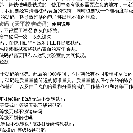
保养：铸铁砝码是铁质的，使用中会有很多需要注意的地方，一定
锈，我们要经常清洁砝码表面的铁锈，同时也要找一个准确度等
锈的砝码，将导致维修的电子秤出现不准的现象。
钢砝码（天平校准砝码）
使用说明：
管，不得置于潮湿.多灰的环境。
点盒中砝码一次，以免遗失。
砝码，在使用砝码时应利用工具提取砝码。
软毛刷或擦拭布将砝码表面的灰尘除去。
，砝码都需要恒温以达到实验室的大气状况。
拿轻放
于砝码的“权"。此后的4000多间，不同朝代有不同形状和材质的
，砝码是质量量值传递的标准量具。质量量值以保存在的铂铱合
工作基准，以及由千克的倍量和分量构成的工作基准组和各等工
JF-1标准的
E2级无磁不锈钢砝码
2等级或F1等级无磁不锈钢砝码
等级无磁不锈钢砝码
2等级不锈钢砝码
M1等级不锈钢砝码或M1等级铸铁砝码
T电子秤选择M1等级铸铁砝码