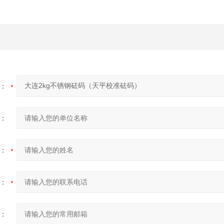
：
：
：
：
：