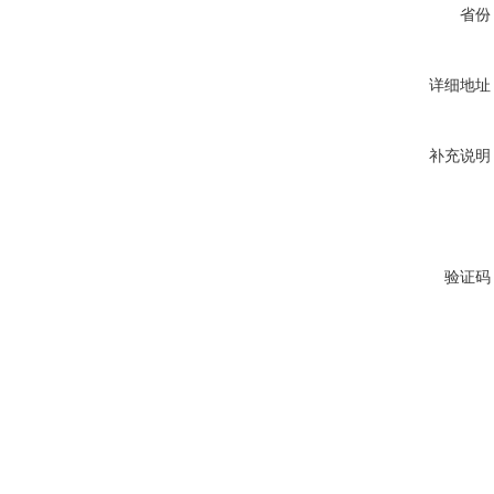
省份
详细地址
补充说明
验证码