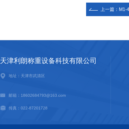
上一篇：
M1
天津利朗称重设备科技有限公司
地址：天津市武清区
邮箱：18602684793@163.com
传真：022-87201728