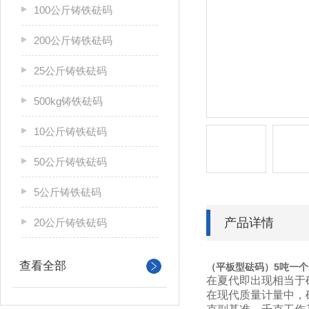
100公斤铸铁砝码
200公斤铸铁砝码
25公斤铸铁砝码
500kg铸铁砝码
10公斤铸铁砝码
50公斤铸铁砝码
5公斤铸铁砝码
产品详情
20公斤铸铁砝码
查看全部
（平板型砝码）5吨一
在夏代即出现相当于砝
在现代质量计量中，