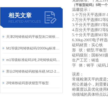
克副基准、千克工作
（平板型砝码）5吨一
温馨提示：
相关文章
1.十万分天平选择
JF
2.万分天平选择E2
RELATED ARTICLES
3.千分天平选择F
1
等
4.百分天平选择F2
5.十分天平选择M1
天津2吨铸铁砝码平板型灰口铸铁材质
6.30kg-200T电
砝码材质：实心铁
M1等级2吨铸铁砝码/2000kg标准砝码
形 状：锁型,平板型
砝码级别：国标M1
m1等级标准砝码1吨,2吨铸铁砝码,检衡车砝码
生产工艺：铸造
字 体：铸字（砝码
邢台2吨铸铁砝码校验吊磅,M12-2T标准砝码平板型
误差：
常规检测天平的度是
2吨铸铁砝码形状锁型平板型
程公差越小，则需要
称重度以及优化使用
动领域的具体特点以