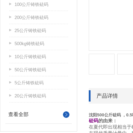
100公斤铸铁砝码
200公斤铸铁砝码
25公斤铸铁砝码
500kg铸铁砝码
10公斤铸铁砝码
50公斤铸铁砝码
5公斤铸铁砝码
产品详情
20公斤铸铁砝码
查看全部
沈阳500公斤砝码 ，0.
砝码
的由来：
在夏代即出现相当于砝