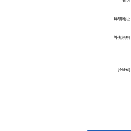
省份
详细地址
补充说明
验证码