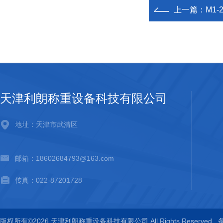
上一篇：
M1-
天津利朗称重设备科技有限公司
地址：天津市武清区
邮箱：18602684793@163.com
传真：022-87201728
版权所有©2026 天津利朗称重设备科技有限公司 All Rights Reserved
备