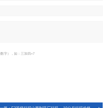
数字），如：三加四=7