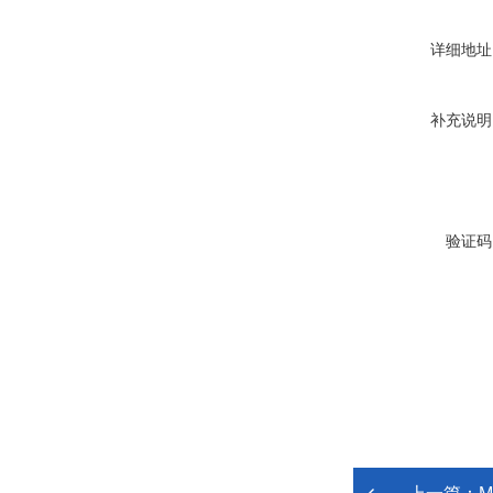
详细地址
补充说明
验证码