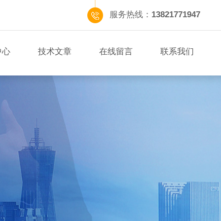
服务热线：
13821771947
中心
技术文章
在线留言
联系我们