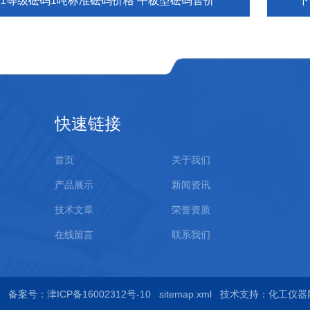
M1等级砝码1吨标准砝码价格 平板型砝码售价
下
快速链接
首页
关于我们
产品展示
新闻资讯
技术文章
荣誉资质
在线留言
联系我们
ed
备案号：津ICP备16002312号-10
sitemap.xml
技术支持：
化工仪器