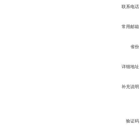
联系电话
常用邮箱
省份
详细地址
补充说明
验证码