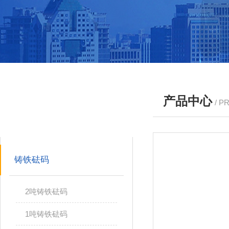
产品中心
/ P
产品分类
PRODUCTS
铸铁砝码
2吨铸铁砝码
1吨铸铁砝码