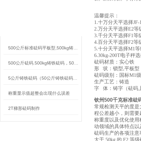
温馨提示：
相关文章
1.十万分天平选择
JF
RELATED ARTICLES
2.万分天平选择E2
3.千分天平选择F
1
等
4.百分天平选择F2
500公斤标准砝码平板型,500kg铸铁砝码价格
5.十分天平选择M1
6.30kg-200T电
砝码材质：实心铁
500公斤砝码.500kg铸铁砝码，500千克锁型砝码
形 状：锁型,平板型
砝码级别：国标M1
5公斤铸铁砝码（50公斤铸铁砝码）500KG铸铁砝码
生产工艺：铸造
字 体：铸字（砝码
称重显示值超整会出现什么误差
钦州500千克标准砝
常规检测天平的度是
2T梯形砝码制作
程公差越小，则需要
称重度以及优化使用
动领域的具体特点以
砝码生产的各项注意
大于 50kg 的 