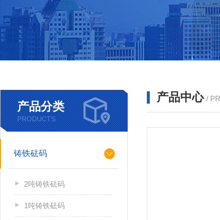
产品中心
/ P
产品分类
PRODUCTS
铸铁砝码
2吨铸铁砝码
1吨铸铁砝码