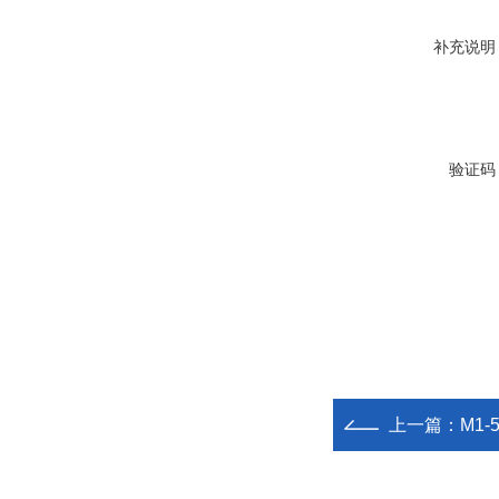
补充说明
验证码
上一篇：
M1-