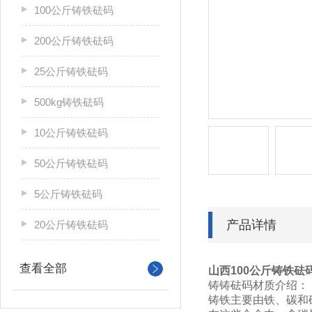
100公斤铸铁砝码
200公斤铸铁砝码
25公斤铸铁砝码
500kg铸铁砝码
10公斤铸铁砝码
50公斤铸铁砝码
5公斤铸铁砝码
产品详情
20公斤铸铁砝码
查看全部
山西100公斤铸铁砝
铸铸砝码材质介绍：
铸铁主要由铁、碳和