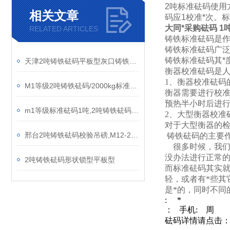
2吨标准砝码使用
相关文章
码应1校准*次。标准
大同*采购砝码 
RELATED ARTICLES
铸铁标准砝码是作
铸铁标准砝码广泛
铸铁标准砝码其*度
天津2吨铸铁砝码平板型灰口铸铁材质
衡器校准砝码是人
1、衡器校准砝码
M1等级2吨铸铁砝码/2000kg标准砝码
衡器需要进行校准
预热半小时后进行
m1等级标准砝码1吨,2吨铸铁砝码,检衡车砝码
2、大型衡器校准
对于大型衡器的检
邢台2吨铸铁砝码校验吊磅,M12-2T标准砝码平板型
铸铁砝码的主要
很多时候，我们都
没办法进行正常
2吨铸铁砝码形状锁型平板型
而标准砝码其实就
轻，或者有*些其
是*的，同时不同
:
*
： 手机: 周
砝码
详情请点击