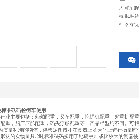
大同*采购
校准1吨
*，各有*
行衡量时使
船舶配重
整处理后
的基础工艺
1吨标准砝码检衡车使用
的行业主要包括：船舶配重，叉车配重，挖掘机配重，起重机配
机配重，船厂压舱配重，码头浮船配重等，产品样型均不同。可
为质量标准的物体，供检定衡器和在衡器上及天平上进行衡量时使用
形状的实物量具.2吨标准砝码多用于地磅校准或比较大的衡器使