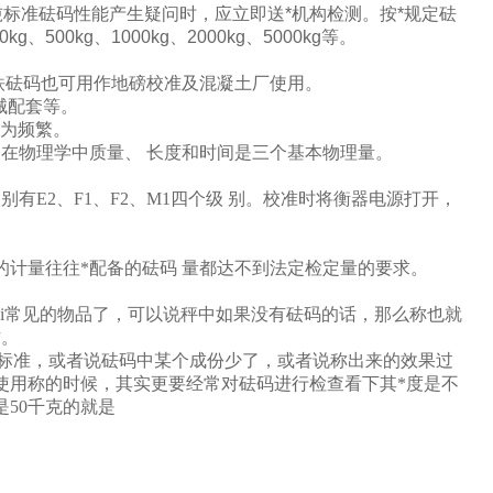
标准砝码性能产生疑问时，应立即送*机构检测。按*规定砝
500kg、1000kg、2000kg、5000kg等。
铁砝码也可用作地磅校准及混凝土厂使用。
械配套等。
i为频繁。
在物理学中质量、 长度和时间是三个基本物理量。
E2、F1、F2、M1四个级 别。校准时将衡器电源打开，
的计量往往*配备的砝码 量都达不到法定检定量的要求。
ui常见的物品了，可以说秤中如果没有砝码的话，那么称也就
作。
就不标准，或者说砝码中某个成份少了，或者说称出来的效果过
使用称的时候，其实更要经常对砝码进行检查看下其*度是不
50千克的就是