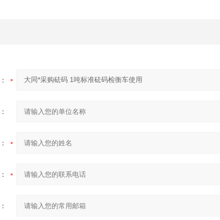
：
：
：
：
：