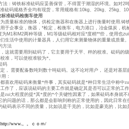
方法：铸铁标准砝码应妥善保管，不得置于潮湿的环境。如对2吨
砝码规格齐全均有现货，常用规格有:10kg、20kg、25kg、100kg、
1吨标准砝码检衡车使用
为质量标准的物体，供检定衡器和在衡器上进行衡量时使用.铸
用于企事业，衡器，*检定，检衡车，电力港口，冶金煤炭，机
为M1和M2两种等级，M1等级砝码相对应*度稍**些，使用也zu
们生活中使用的计量器具，人们用它来测量物体的重量或质量。
的方法
，这就需要用到砝码了，它主要用于天平、秤的校准。砝码的级别有
校准，可以使校准较为*。
砝码
定， 需要配备数吨到数十吨砝码。这不论对用户， 还是对基层
作用：
喜欢用砝码来衡量*件事，其实砝码就是*种日常生活中称中z
的工作了，应该说砝码的主要工作就是确定其是否可以正常的工
是zui大程度的提*其*度的*个关键性因素了，如果砝码本身
它的问题的话，那么都是会影响到称的正常使用的，因此日常在
的砝码表示不同的质量，比如说是千克的，比如是豪克的，比如是
：
http://www.。。ｃｏｍ/