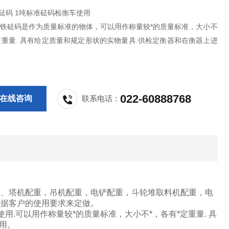
砝码 1吨标准砝码检衡车使用
铸铁砝码是作为质量标准的物体，可以用作称量较*的质量标准，大小不
定重量. 具有给定质量和规定形状的实物量具.供检定衡器和在衡器上进
用.
块是将金属熔炼成符合*定要求的液体并浇进铸型里，经冷却凝固、清
得到预定形状、尺寸和性能的铸件的工艺过程。配重铁是现代机械工业
*。
022-60888768
在线咨询
联系电话：
重、塔机配重，吊机配重，电铲配重，斗轮堆取料机配重，电
根据客户的使用要求来定做。
.可以用作称量较*的质量标准，大小不*，各有*定重量. 具
用。