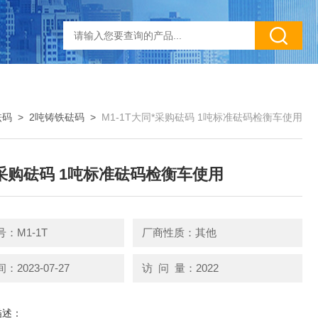
砝码
>
2吨铸铁砝码
>
M1-1T大同*采购砝码 1吨标准砝码检衡车使用
采购砝码 1吨标准砝码检衡车使用
：M1-1T
厂商性质：其他
2023-07-27
访 问 量：2022
描述：