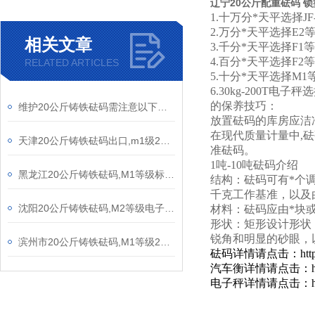
辽宁20公斤配重砝码 
1.十万分*天平选择J
2.万分*天平选择E
相关文章
3.千分*天平选择F
4.百分*天平选择F
RELATED ARTICLES
5.十分*天平选择M
6.30kg-200T电
的保养技巧：
维护20公斤铸铁砝码需注意以下要点
放置砝码的库房应洁
在现代质量计量中,
天津20公斤铸铁砝码出口,m1级25千克标准法码
准砝码。
1吨-10吨砝码介绍
黑龙江20公斤铸铁砝码,M1等级标准砝码25千克
结构：砝码可有*个
千克工作基准，以及
沈阳20公斤铸铁砝码,M2等级电子秤砝码25kg
材料：砝码应由*块
形状：矩形设计形状
锐角和明显的砂眼，
滨州市20公斤铸铁砝码,M1等级25kg电子秤砝码
砝码
详情请点击
：
ht
汽车衡
详情请点击：
电子秤
详情请点击：