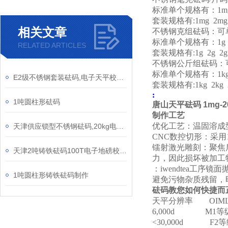
标准单个规格有：1mg 2mg
套装规格有:1mg 2mg 2m
相关文章
不锈钢克组砝码：可
标准单个规格有：1g 2g 5
RELATED ARTICLES
套装规格有:1g 2g 2g 5g
不锈钢公斤组砝码：
标准单个规格有：1kg 2k
E2级不锈钢套装砝码,电子天平校准砝码
套装规格有:1kg 2kg 2k
:
1吨圆柱形砝码
唐山天平砝码 1mg-
制作工艺
优化工艺：温固溶成
天津供应锁型不锈钢砝码,20kg电镀标准砝码,不锈钢20千克砝码
CNC数控切形：采用
镭射激光雕刻：聚焦
天津2吨铸铁砝码100T电子地磅校准使用
力，因此损坏被加工
：iwendtea工序
1吨圆柱形铸铁砝码制作
避免污物杂质残留，
砝码教您如何快捷而
天平分辨率 OIML R
6,000d M1等
<30,000d F2