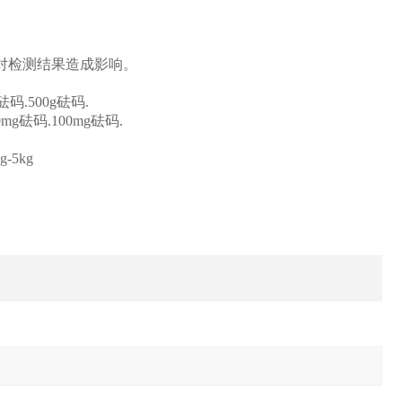
对检测结果造成影响。
砝码.500g砝码.
0mg砝码.100mg砝码.
g-5kg