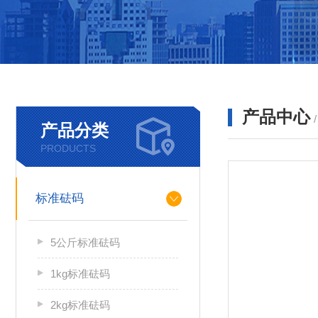
产品中心
产品分类
PRODUCTS
标准砝码
5公斤标准砝码
1kg标准砝码
2kg标准砝码