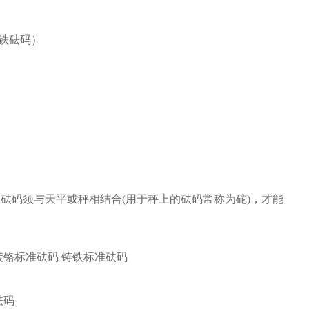
铁砝码）
。砝码
须
与天平或秤相结合(用于秤上的砝码常称为砣)，才能
镀铬标准砝码 铸铁标准砝码
砝码