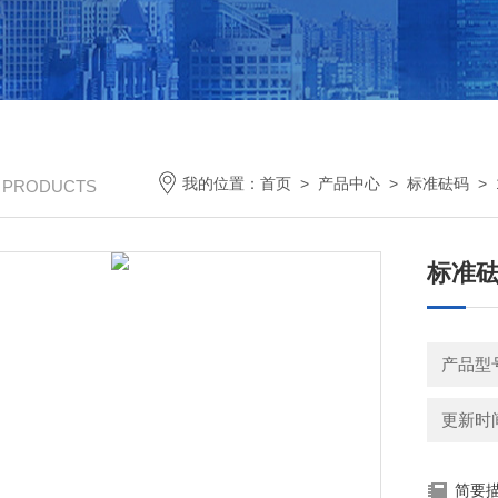
我的位置：
首页
>
产品中心
>
标准砝码
>
/ PRODUCTS
标准砝
产品型号
更新时间：
简要