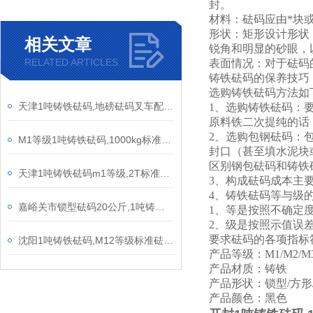
封。
材料：砝码应由*块
形状：矩形设计形状
相关文章
锐角和明显的砂眼，
RELATED ARTICLES
表面情况：对于砝码
铸铁砝码的保养技巧
选购
铸铁
砝码方法如
天津1吨铸铁砝码,地磅砝码叉车配重块出租
1、选购铸铁砝码：
原料铁二次提纯的话
2、选购包钢砝码：
M1等级1吨铸铁砝码,1000kg标准砝码
封口（甚至填水泥块
区别钢包砝码和铸铁
天津1吨铸铁砝码m1等级,2T标准砝码平板型
3、
构成砝码成本主
4、
铸铁砝码等与级
嘉峪关市锁型砝码20公斤,1吨铸铁砝码平板型
1、等是按照不确定
2、级是按照示值误
要求砝码的各项指标符合
沈阳1吨铸铁砝码,M12等级标准砝码1000kg
产品等级：M1/M2/M
产品材质：铸铁
产品形状：锁型/方形
产品颜色：黑色