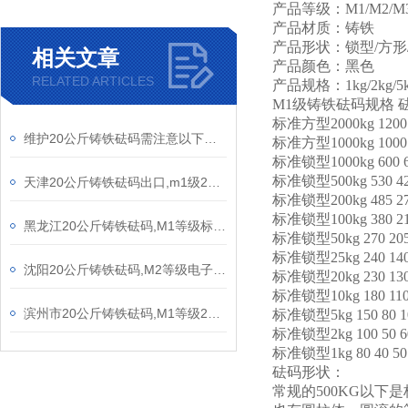
产品等级：M1/M2/M
产品材质：铸铁
产品形状：锁型/方形
相关文章
产品颜色：黑色
RELATED ARTICLES
产品规格：1kg/2kg/5kg/1
M1级铸铁砝码规格
标准方型2000kg
1200
维护20公斤铸铁砝码需注意以下要点
标准方型1000kg
1000
标准锁型1000kg
600
标准锁型500kg
530
4
天津20公斤铸铁砝码出口,m1级25千克标准法码
标准锁型200kg
485
2
标准锁型100kg
380
2
黑龙江20公斤铸铁砝码,M1等级标准砝码25千克
标准锁型50kg
270
20
标准锁型25kg
240
14
沈阳20公斤铸铁砝码,M2等级电子秤砝码25kg
标准锁型20kg
230
13
标准锁型10kg
180
11
滨州市20公斤铸铁砝码,M1等级25kg电子秤砝码
标准锁型5kg
150
80
1
标准锁型2kg
100
50
6
标准锁型1kg
80
40
50
砝码形状：
常规的500KG以下