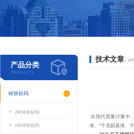
技术文章
/ A
产品分类
PRODUCTS
铸铁砝码
2吨铸铁砝码
在现代质量计量中，
1吨铸铁砝码
准、*千克副基准、