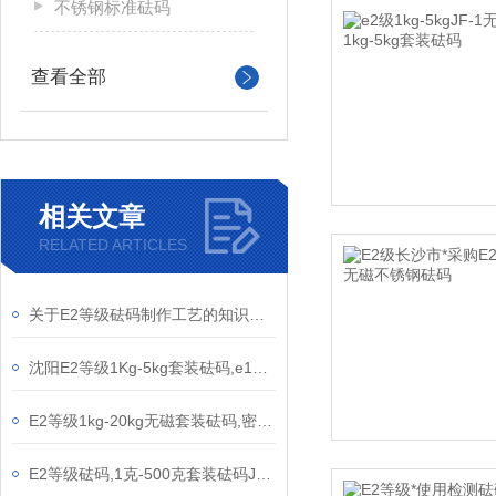
不锈钢标准砝码
查看全部
相关文章
RELATED ARTICLES
关于E2等级砝码制作工艺的知识梳理
沈阳E2等级1Kg-5kg套装砝码,e1级1mg-200g不锈钢砝码
E2等级1kg-20kg无磁套装砝码,密度7.94g/cm3
E2等级砝码,1克-500克套装砝码JF-1无磁