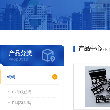
产品中心
/ P
产品分类
PRODUCTS
砝码
E2等级砝码
F1等级砝码