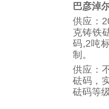
巴彦淖尔
供应：20
克铸铁砝
码,2吨
制。
供应：
砝码，
砝码等