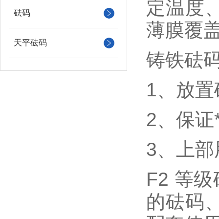
定温度
砝码
薄膜覆
天平砝码
铸铁砝
1、放
2、保
3、上
F2 等
的砝码