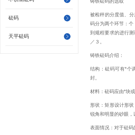
铸铁
砝码的选取
被检秤的分度值、分
砝码
码分为两个环节：个
到规程要求的进行测
天平砝码
／３。
铸铁砝码介绍：
结构：砝码可有*个
封。
材料：砝码应由*块
形状：矩形设计形状
锐角和明显的砂眼，
表面情况：对于砝码