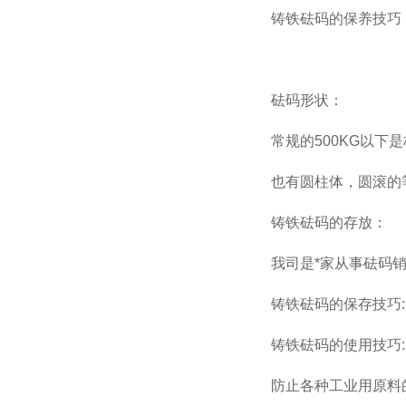
铸铁砝码的保养技巧
砝码形状：
常规的500KG以下
也有圆柱体，圆滚的
铸铁砝码的存放：
我司是*家从事砝码销售
铸铁砝码的保存技巧
铸铁砝码的使用技巧
防止各种工业用原料