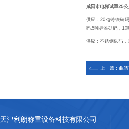
咸阳市电梯试重25公
供应：20kg铸铁砝码,
码,5吨标准砝码，1
供应：不锈钢砝码，
上一篇：
曲靖
天津利朗称重设备科技有限公司