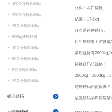
100公斤铸铁砝码
材料：灰口铸铁
200公斤铸铁砝码
范围：1T-1kg
25公斤铸铁砝码
什么是铸铁砝码：
500kg铸铁砝码
用生铁铸造工艺做成
10公斤铸铁砝码
常用规格有2000kg,1
50公斤铸铁砝码
铸铁砝码总规格：
5公斤铸铁砝码
2000kg，1000kg，
20公斤铸铁砝码
铸铁砝码如何保养？
标准砝码
放置砝码的库房应洁
不锈钢砝码