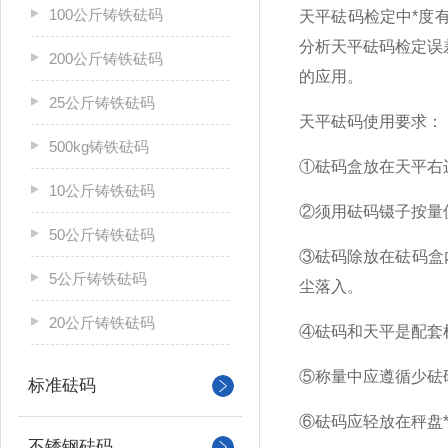
100公斤铸铁砝码
天平砝码检定中*度
分析天平砝码检定误
200公斤铸铁砝码
的应用。
25公斤铸铁砝码
天平砝码使用要求：
500kg铸铁砝码
①砝码盒放在天平右
10公斤铸铁砝码
②须用砝码镊子按量
50公斤铸铁砝码
③砝码除放在砝码盒
5公斤铸铁砝码
尘落入。
20公斤铸铁砝码
④砝码和天平是配套
⑤称量中应遵循少砝
标准砝码
⑥砝码应轻放在秤盘
不锈钢砝码