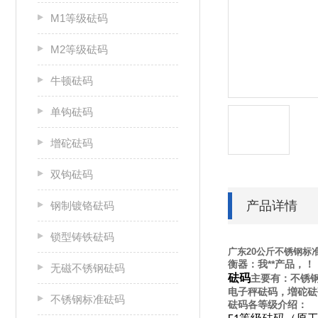
M1等级砝码
M2等级砝码
牛顿砝码
单钩砝码
增砣砝码
双钩砝码
产品详情
钢制镀铬砝码
锁型铸铁砝码
广东20公斤不锈钢标
衡器：我**产品，！
无磁不锈钢砝码
砝码
主要有：不锈
电子秤砝码，増砣砝
不锈钢标准砝码
砝码各等级介绍：