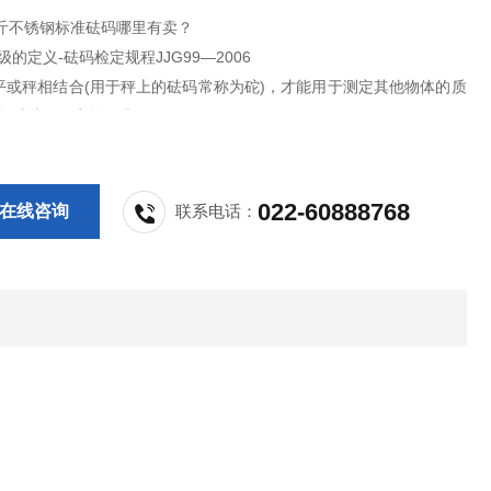
公斤不锈钢标准砝码哪里有卖？
级的定义-砝码检定规程JJG99—2006
平或秤相结合(用于秤上的砝码常称为砣)，才能用于测定其他物体的质
是*种从属的实物量具。
022-60888768
在线咨询
联系电话：