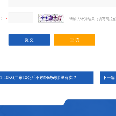
：
请输入计算结果（填写阿拉伯
M1-10KG广东10公斤不锈钢砝码哪里有卖？
下一篇