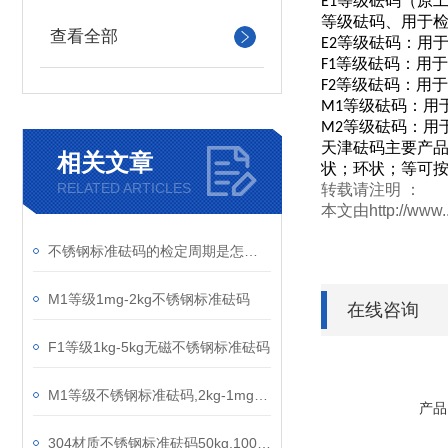
等级砝码
原
E1
（
等级砝码、用于
查看全部
等级砝码：用
E2
等级砝码：用于
F1
等级砝码：用于
F2
等级砝码：用
M1
等级砝码：用
M2
天津砝码主要产
相关文章
状；环状；等可
RELATED ARTICLES
转载请注明 ：
本文由http://ww
不锈钢标准砝码的检定周期是怎样来确定
M1等级1mg-2kg不锈钢标准砝码
在线咨询
F1等级1kg-5kg无磁不锈钢标准砝码
M1等级不锈钢标准砝码,2kg-1mg套装不锈钢砝码
产品
304材质不锈钢标准砝码50kg,100千克不锈钢锁型砝码