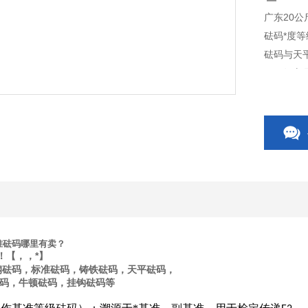
广东20
砝码*度等
砝码与天
量，故它
准砝码哪里有卖？
！【，，*】
钢砝码，标准砝码，铸铁砝码，天平砝码，
码，牛顿砝码，挂钩砝码等