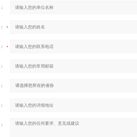
：
：
：
：
：
：
：