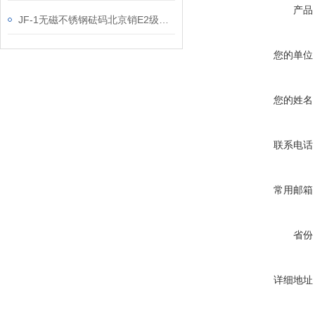
产品
JF-1无磁不锈钢砝码北京销E2级砝码,100g天平砝码
您的单位
您的姓名
联系电话
常用邮箱
省份
详细地址