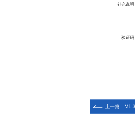
补充说明
验证码
上一篇：
M1