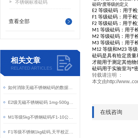
不锈钢标准砝码
砝码*度等级的定义
等级砝码：用于检
E2
等级砝码：用于检
F1
查看全部
等级砝码：用于检
F2
等级砝码：用于
M1
等级砝码：用于
M2
等级砝码：用于
M3
等级和
等级
M12
M23
砝码是具有给定质量
相关文章
才能用于测定其他物
RELATED ARTICLES
砝码用于实验室与*
转载请注明 ：
本文由http://www.
如何消除无磁不锈钢砝码的数据误差
E2级无磁不锈钢砝码 1mg-500g套装标准砝码
在线咨询
M1等级5kg不锈钢砝码/F1-10公斤无磁不锈钢砝码
F1等级不锈钢1kg砝码,天平校正无磁不锈钢砝码