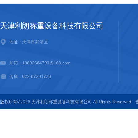
天津利朗称重设备科技有限公司
地址：天津市武清区
邮箱：18602684793@163.com
传真：022-87201728
版权所有©2026 天津利朗称重设备科技有限公司 All Rights Reserved
备