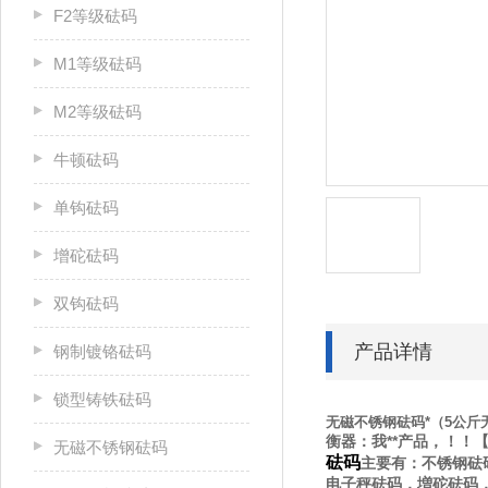
F2等级砝码
M1等级砝码
M2等级砝码
牛顿砝码
单钩砝码
增砣砝码
双钩砝码
产品详情
钢制镀铬砝码
锁型铸铁砝码
无磁不锈钢砝码*（5公斤
衡器：我**产品，！！【
无磁不锈钢砝码
砝码
主要有：不锈钢砝
电子秤砝码，増砣砝码