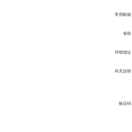
常用邮箱
省份
详细地址
补充说明
验证码