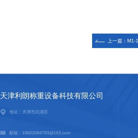
上一篇：
M1
天津利朗称重设备科技有限公司
地址：天津市武清区
邮箱：18602684793@163.com