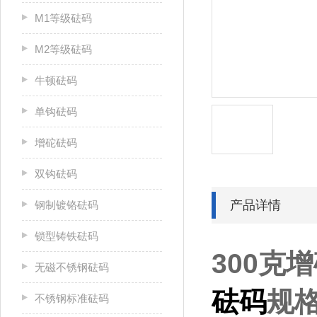
M1等级砝码
M2等级砝码
牛顿砝码
单钩砝码
增砣砝码
双钩砝码
产品详情
钢制镀铬砝码
锁型铸铁砝码
300克
无磁不锈钢砝码
砝码
规
不锈钢标准砝码