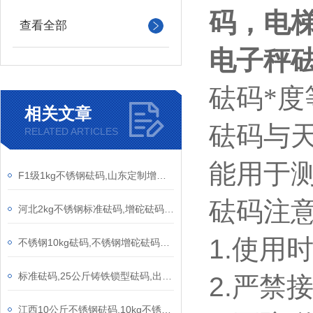
码，电
查看全部
电子秤
砝码*度
相关文章
砝码与
RELATED ARTICLES
能用于
F1级1kg不锈钢砝码,山东定制增砣砝码,1000g天平检定法码
砝码注
河北2kg不锈钢标准砝码,增砣砝码价格
1.
使用
不锈钢10kg砝码,不锈钢增砣砝码10kg,不锈钢单钩砝码10kg
标准砝码,25公斤铸铁锁型砝码,出口式20公斤增砣砝码
2.
严禁
江西10公斤不锈钢砝码,10kg不锈钢增砣砝码,实验室测拉力砝码