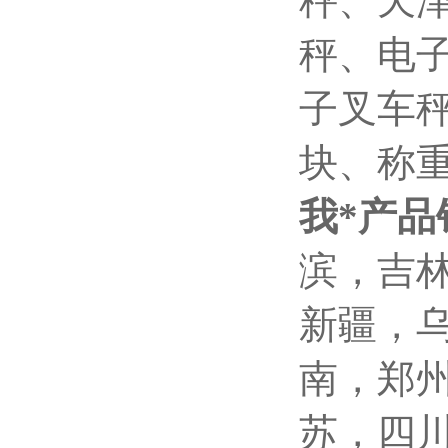
秤
、天
秤、电
子叉车
块、称
我*产品
滨，吉
新疆，
南，郑
苏，四