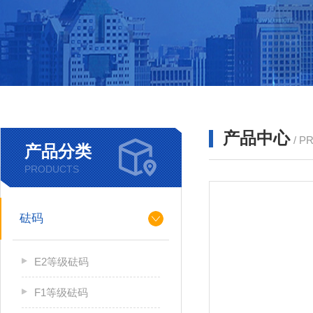
产品中心
/ P
产品分类
PRODUCTS
砝码
E2等级砝码
F1等级砝码