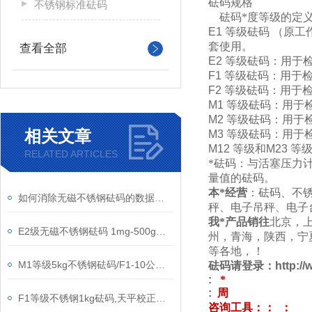
砝码规格
不锈钢标准砝码
砝码*度等级的定
E1
等级砝码
（
原工
套使用。
查看全部
E2
等级砝码：用于
F1
等级砝码：用于
F2
等级砝码：用于
M1
等级砝码：用于
M2
等级砝码：用于
相关文章
M3
等级砝码：用于
M12
等级和
M23
等
RELATED ARTICLES
*砝码：与活塞压力
量值的砝码。
本*经营
：砝码、不
如何消除无磁不锈钢砝码的数据误差
秤、电子吊秤、电子
我*产品销往
北京，
E2级无磁不锈钢砝码 1mg-500g套装标准砝码
州，青海，陕西，宁
等各地，！
M1等级5kg不锈钢砝码/F1-10公斤无磁不锈钢砝码
砝码请登录：
http:/
:
*
:
周
F1等级不锈钢1kg砝码,天平校正无磁不锈钢砝码
咨询工具：
：
：