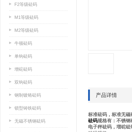
F2等级砝码
M1等级砝码
M2等级砝码
牛顿砝码
单钩砝码
增砣砝码
双钩砝码
产品详情
钢制镀铬砝码
锁型铸铁砝码
标准砝码，标准无磁
砝码
规格有：不锈钢
无磁不锈钢砝码
电子秤砝码，増砣砝