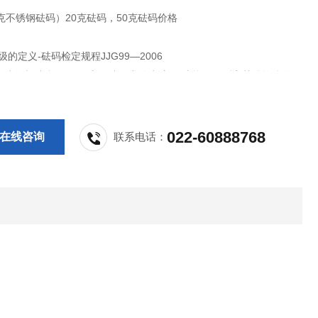
克不锈钢砝码）20克砝码，50克砝码价格
级的定义-砝码检定规程JJG99—2006
平或秤相结合(用于秤上的砝码常称为砣)，才能用于测定其他物体的质
是*种从属的实物量具。
022-60888768
在线咨询
联系电话：