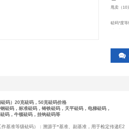
甩卖（10
砝码*度等
砝码与天
量，故它
钢砝码）20克砝码，50克砝码价格
锈钢砝码，标准砝码，铸铁砝码，天平砝码，电梯砝码，
砣砝码，牛顿砝码，挂钩砝码等
：
工作基准等级砝码
）
：溯源于*基准、副基准，用于检定传递
E2