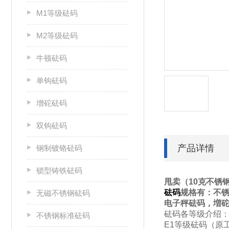
M1等级砝码
M2等级砝码
牛顿砝码
单钩砝码
增砣砝码
双钩砝码
产品详情
钢制镀铬砝码
锁型铸铁砝码
甩卖（10克不锈
砝码
规格有：不
无磁不锈钢砝码
电子秤砝码，増
砝码各等级介绍
不锈钢标准砝码
E1
等级砝码
（
原