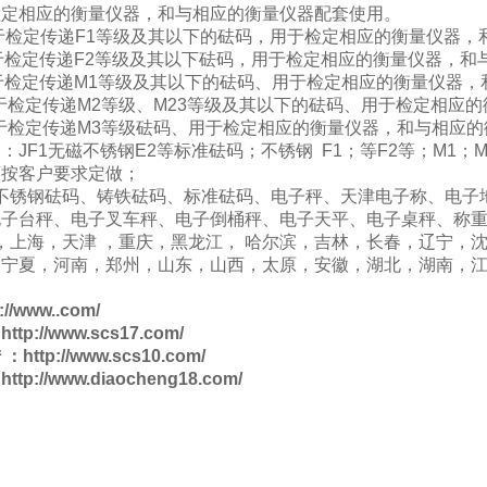
检定相应的衡量仪器，和与相应的衡量仪器配套使用。
于检定传递
F1
等级及其以下的砝码，用于检定相应的衡量仪器，
于检定传递
F2
等级及其以下砝码，用于检定相应的衡量仪器，和
于检定传递
M1
等级及其以下的砝码、用于检定相应的衡量仪器，
于检定传递
M2
等级、
M23
等级及其以下的砝码、用于检定相应的
于检定传递
M3
等级砝码、用于检定相应的衡量仪器，和与相应的
品：
JF1
无磁不锈钢
E2
等标准砝码；不锈钢
F1
；等
F2
等；
M1
；
M
可按客户要求定做；
不锈钢砝码、铸铁砝码、标准砝码、电子秤
、天津电子称、电子
子台秤、电子叉车秤、电子倒桶秤、电子天平、电子桌秤、称重
，上海，天津
，重庆，黑龙江，
哈尔滨，吉林，长春，辽宁，
，宁夏，河南，郑州，山东，山西，太原，安徽，湖北，湖南，
://www..com/
：
http://www.scs17.com/
陆
：
http://www.scs10.com/
：
http://www.diaocheng18.com/