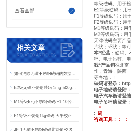
等级砝码、用于
E2
等级砝码：用
查看全部
F1
等级砝码：用
F2
等级砝码：用
M1
等级砝码：用
M2
等级砝码：用
天津砝码主要产
相关文章
片状；环状；等
本*经营
：砝码、
RELATED ARTICLES
秤、电子吊秤、电
我*产品销往
北京
州，青海，陕西
如何消除无磁不锈钢砝码的数据误差
等各地，！
砝码请登录：
http
E2级无磁不锈钢砝码 1mg-500g套装标准砝码
电子地磅请登陆
电子汽车衡请登
M1等级5kg不锈钢砝码/F1-10公斤无磁不锈钢砝码
电子吊秤请登录
:
*
:
周
F1等级不锈钢1kg砝码,天平校正无磁不锈钢砝码
咨询工具：
：
：
JF-1无磁不锈钢砝码北京销E2级砝码,100g天平砝码