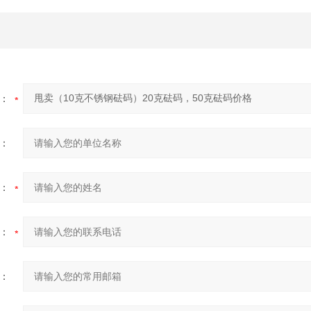
：
：
：
：
：