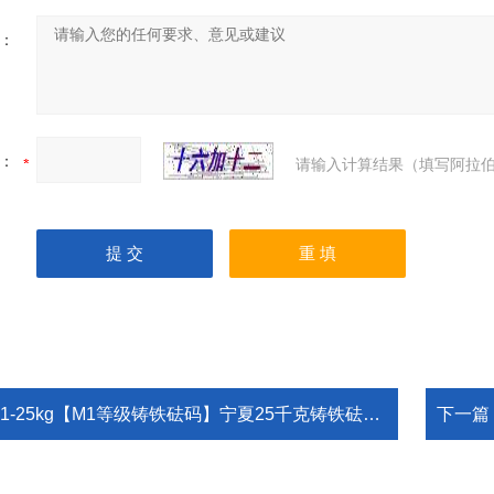
：
：
请输入计算结果（填写阿拉伯
1-25kg【M1等级铸铁砝码】宁夏25千克铸铁砝码什么价格
下一篇