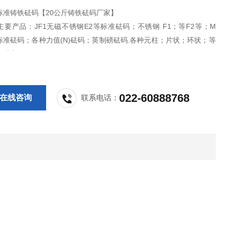
kg标准铸铁砝码【20公斤铸铁砝码厂家】
产品：JF1无磁不锈钢E2等标准砝码；不锈钢 F1；等F2等；M
标准砝码；各种力值(N)砝码；英制磅砝码.各种元柱；片状；环状；等
要求定做；
022-60888768
在线咨询
联系电话：