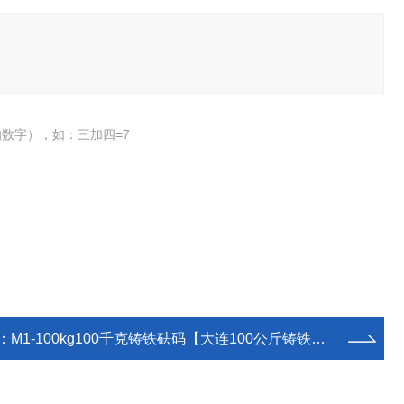
数字），如：三加四=7
：
M1-100kg100千克铸铁砝码【大连100公斤铸铁砝码厂】