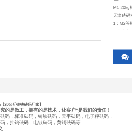
M1-20
天津砝码主要
1；M2等
可按客户
砝码【20公斤铸铁砝码厂家】
究的是做工，拥有的是技术，让客户*是我们的责任！
钢砝码，标准砝码，铸铁砝码，天平砝码，电子秤砝码，
砝码，挂钩砝码，电镀砝码，黄铜砝码等
义