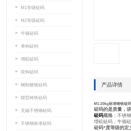
M1等级砝码
M2等级砝码
牛顿砝码
单钩砝码
增砣砝码
双钩砝码
产品详情
钢制镀铬砝码
锁型铸铁砝码
M1-20kg标准铸铁
砝码的是质量，讲
无磁不锈钢砝码
砝码
规格
：不锈
増砣砝码，牛顿
不锈钢标准砝码
砝码*度等级的定