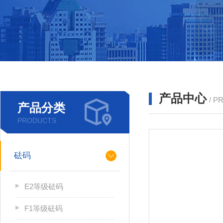
产品中心
/ P
产品分类
PRODUCTS
砝码
E2等级砝码
F1等级砝码