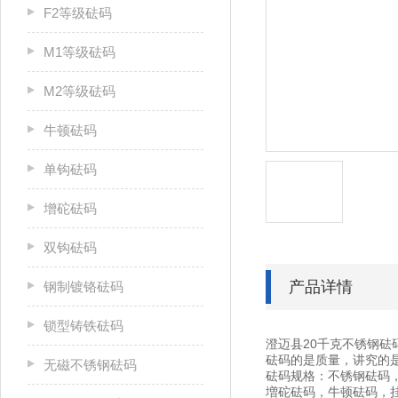
F2等级砝码
M1等级砝码
M2等级砝码
牛顿砝码
单钩砝码
增砣砝码
双钩砝码
产品详情
钢制镀铬砝码
锁型铸铁砝码
澄迈县20千克不锈钢砝
砝码的是质量，讲究的
无磁不锈钢砝码
砝码规格：不锈钢砝码
増砣砝码，牛顿砝码，