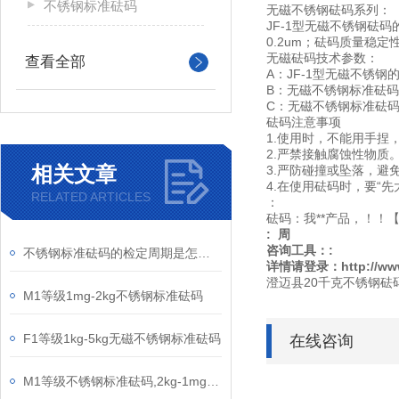
不锈钢标准砝码
无磁不锈钢砝码系列：
JF-1型无磁不锈钢砝码
0.2um；砝码质量稳定
无磁砝码技术参数：
查看全部
A：JF-1型无磁不锈钢的
B：无磁不锈钢标准砝码密度
C：无磁不锈钢标准砝码密度
砝码注意事项
1.使用时，不能用手捏
2.严禁接触腐蚀性物质
相关文章
3.严防碰撞或坠落，避
4.在使用砝码时，要“先
RELATED ARTICLES
：
砝码：我**产品，！！【
: 周
咨询工具：:
不锈钢标准砝码的检定周期是怎样来确定
详情请登录：http://www.
澄迈县20千克不锈钢砝
M1等级1mg-2kg不锈钢标准砝码
F1等级1kg-5kg无磁不锈钢标准砝码
在线咨询
M1等级不锈钢标准砝码,2kg-1mg套装不锈钢砝码