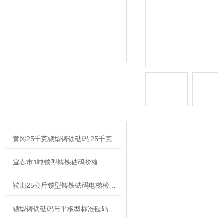
相关文章
RELATED ARTICLES
黄冈25千克锁型铸铁砝码,25千克标准砝码
宜春市1吨锁型铸铁砝码价格
鞍山25公斤锁型铸铁砝码电梯检验用
锁型铸铁砝码与平板型标准砝码区别