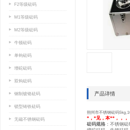
F2等级砝码
M1等级砝码
M2等级砝码
牛顿砝码
单钩砝码
增砣砝码
双钩砝码
产品详情
钢制镀铬砝码
锁型铸铁砝码
朔州市不锈钢砝码5kg,10
*，*见，本**，，，，
无磁不锈钢砝码
砝码
规格
：不锈钢砝