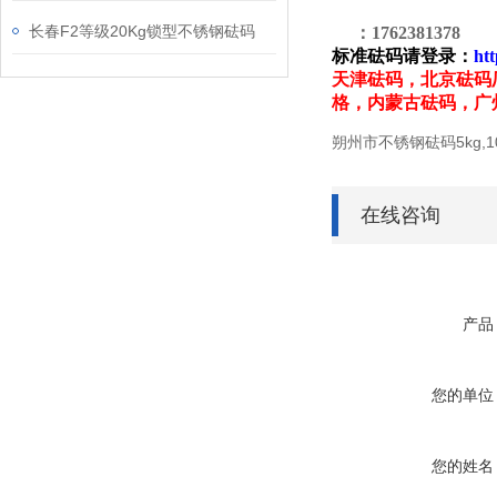
长春F2等级20Kg锁型不锈钢砝码
：1762381378
标准砝码
请登录：
ht
天津砝码，北京砝码
格，内蒙古砝码，广
朔州市不锈钢砝码5kg,10
在线咨询
产品
您的单位
您的姓名