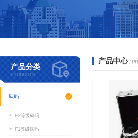
产品中心
/ P
产品分类
PRODUCTS
砝码
E2等级砝码
F1等级砝码