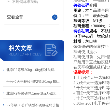
増砣砝码，牛顿砝码
不锈钢标准砝码
铸铁砝码
介绍
用途
：本产品适合用
特点：**，表面光
查看全部
砝码等级
：M1级
砝码量程：
3000kg、
铸铁砝码
规格
：不锈
电子秤砝码，増砣砝
材质
：灰口铁
铸铁砝码的保养技巧
相关文章
砝码使用提示
RELATED ARTICLES
砝码使用前，先用*
严禁用手直接触摸砝
在天平检测或砝码比
北京F2等级20kg-10kg标准砝码,不锈钢圆形砝码
温馨提示：
1.十万分*天平选择
千分位天平校验用F2等级1mg-500g砝码
2.万分*天平选择E
3.千分*天平选择F
4.百分*天平选择F
北京F2等级砝码,1mg-1kg无磁套装砝码
5.十分*天平选择M
6.30kg-200T电
F2等级50公斤锁型不锈钢砝码价格
: