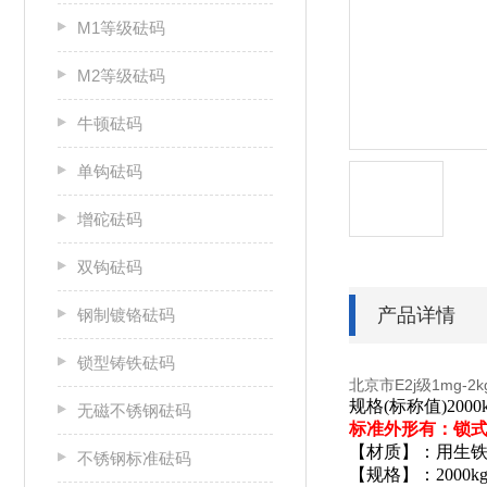
M1等级砝码
M2等级砝码
牛顿砝码
单钩砝码
增砣砝码
双钩砝码
产品详情
钢制镀铬砝码
锁型铸铁砝码
北京市E2j级1mg-
规格(标称值)2000kg
无磁不锈钢砝码
标准外形有：锁
【材质】：用生
不锈钢标准砝码
【规格】：2000kg,100