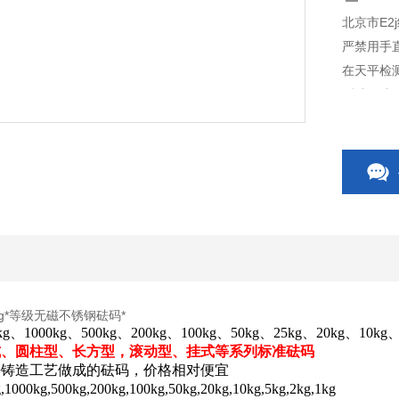
北京市E2j
严禁用手直
在天平检
测结果造
2kg*等级无磁不锈钢砝码*
、1000kg、500kg、200kg、100kg、50kg、25kg、20kg、10kg、
式、圆柱型、长方型，滚动型、挂式等系列标准
砝码
铁铸造工艺做成的砝码，价格相对便宜
0kg,500kg,200kg,100kg,50kg,20kg,10kg,5kg,2kg,1kg