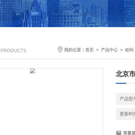
我的位置：
首页
>
产品中心
>
砝码
/ PRODUCTS
北京市
产品型
更新时间：
简要