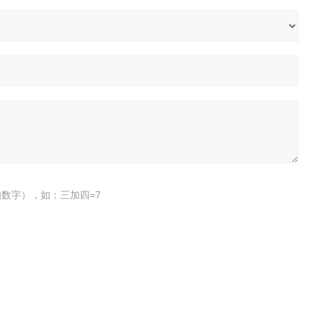
数字），如：三加四=7