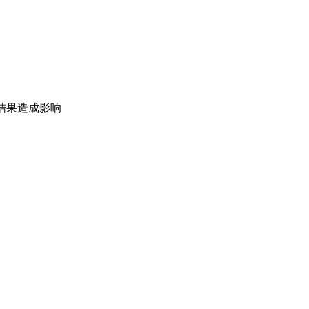
结果造成影响