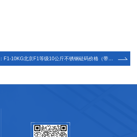
：
F1-10KG北京F1等级10公斤不锈钢砝码价格（带铝盒包装）