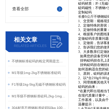
砝码材质：JF-1
砝码磁性：不锈钢≠
查看全部
定制砝码
长春5公斤不锈钢砝
1、交货期：规格现
2、定做特殊的形状
3、定做特殊的重量：1
4、根据客户的图纸
相关文章
定做砝码非质量问题
1、定做前，告诉客
RELATED ARTICLES
2、告诉我们您的使
3、大多数亲们定做
如果您的设备空间有
挂钩砝码挂在孔上
不锈钢标准砝码的检定周期是怎样来确定
挂钩砝码挂在钢丝
如何选购适合您的砝
M1等级1mg-2kg不锈钢标准砝码
1、原则，砝码的误
2、以*台210g/0.
3、同理推断其他天
F1等级1kg-5kg无磁不锈钢标准砝码
砝码
的由来：
*在夏代即出现相当于
在现代质量计量中，
M1等级不锈钢标准砝码,2kg-1mg套装不锈钢砝码
工作基准，以及由千
温馨提示：
304材质不锈钢标准砝码50kg,100千克不锈钢锁型砝码
1.十万分*天平选择
J