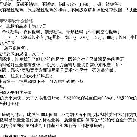
无磁不锈钢、无磁不锈钢、不锈钢、钢制镀铬（电镀）、铜、铸铁等；
没有磁性砝码，只是磁性砝码的和弱，不同级别请参照磁化率数据，*以
码F2等级什么价格
货
、
非标的
基本上为3-7天
：单钩砝码、双钩砝码、锁形砝码、环形砝码（即中间空心砝码）
、2、2、5格式以外的g/kg规格，如30g，220g，15kg，30kg；以N（
要求订做
，恕不退换货：
服您要做的规格，尺寸；
用环境，以便我们了解您*给的尺寸，既符合生产又能满足您的需要；
的时候对重量都有要求，*以尺寸方面请尽量按你需求来限定，如：
限，那么*度和宽度方面请尽量只要求*个尺寸，否则很难做；
面的，注意孔的大小和厚度；
或者绳子上怕晃动掉下来，可以把挂钩做小些
码：
差值天平的误差值；
001g的天平为例，天平的误差值1mg，f1级100g的误差值为0.5mg，f1级20
平或电子秤
砝码的“权"。此后的4000多间，不同朝代有不同形状和材质的“权"作为
砝码是质量量值传递的标准量具。质量量值以保存在**的铂铱合金千克原
克的倍量和分量构成的工作基准组和各等工作标准砝码。
F-1标准的
E2级无磁不锈钢砝码