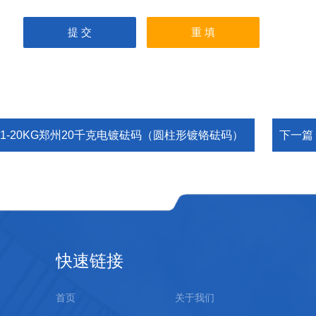
M1-20KG郑州20千克电镀砝码（圆柱形镀铬砝码）
下一篇
快速链接
首页
关于我们