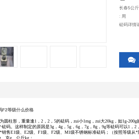
长春5公
: 周
砝码详情请点击
码F2等级什么价格
形，重量逢1，2，2，5的砝码，zui小1mg，zui大20kg，如1g-200g的
共11个砝码。这样制定的原因是3g，4g，5g，6g，7g，8g，9g等砝码可以1
*销售E1级、E2级、F1级、F2级、M1级不锈钢标准砝码；（按照等级
、克g、公斤kg；