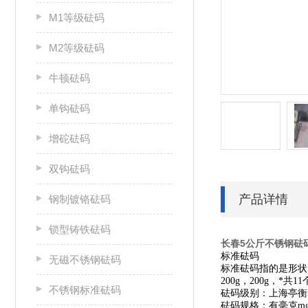
M1等级砝码
M2等级砝码
牛顿砝码
单钩砝码
增砣砝码
双钩砝码
产品详情
钢制镀铬砝码
锁型铸铁砝码
长春5公斤不锈钢砝
标准砝码
无磁不锈钢砝码
标准砝码指的是形状为圆柱
200g，200g，*
不锈钢标准砝码
砝码级别：上海亭衡
砝码规格：有毫克mg