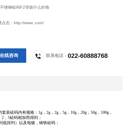
斤不锈钢砝码F2等级什么价格
：http://www..com/
022-60888768
在线咨询
联系电话：
套装砝码内有规格：1g，2g，2g，5g，10g，20g，50g，100g，
，2，2，5砝码相加而得到；
从*到低排列）以及电镀，铸铁砝码；