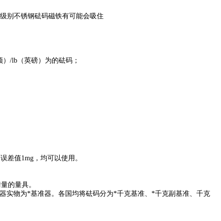
低级别不锈钢砝码磁铁有可能会吸住
牛顿）/lb（英磅）为的砝码；
0g的误差值1mg，均可以使用。
衡量的量具。
器实物为*基准器。各国均将砝码分为*千克基准、*千克副基准、千克