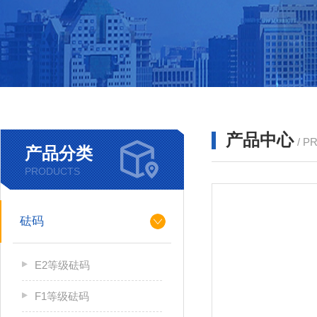
产品中心
/ P
产品分类
PRODUCTS
砝码
E2等级砝码
F1等级砝码