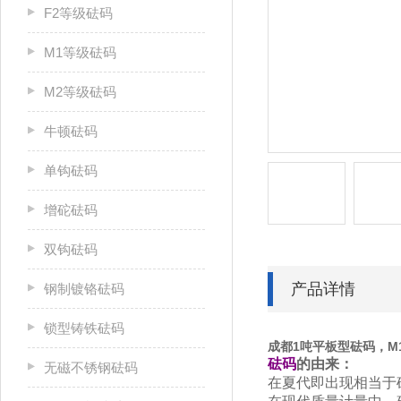
F2等级砝码
M1等级砝码
M2等级砝码
牛顿砝码
单钩砝码
增砣砝码
双钩砝码
产品详情
钢制镀铬砝码
锁型铸铁砝码
成都1吨平板型砝码，M
砝码
的由来：
无磁不锈钢砝码
在夏代即出现相当于砝