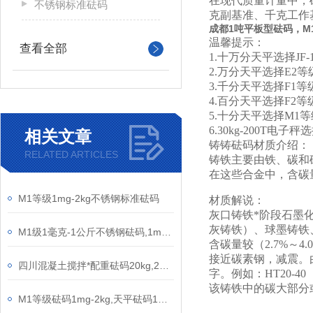
在现代质量计量中，
不锈钢标准砝码
克副基准、千克工作
成都1吨平板型砝码，M
温馨提示：
查看全部
1.十万分天平选择
JF
2.万分天平选择E2
3.千分天平选择F
1
等
4.百分天平选择F2
5.十分天平选择M1
6.30kg-200T电
相关文章
铸铸砝码材质介绍：
RELATED ARTICLES
铸铁主要由铁、碳和
在这些合金中，含碳
M1等级1mg-2kg不锈钢标准砝码
材质解说：
灰口铸铁*阶段石墨
灰铸铁）、球墨铸铁
M1级1毫克-1公斤不锈钢砝码,1mg-200g套装砝码
含碳量较（2.7%～
接近碳素钢，减震。
四川混凝土搅拌*配重砝码20kg,25kg标准铸铁砝码M1等级砝码
字。例如：HT20-4
该铸铁中的碳大部分
M1等级砝码1mg-2kg,天平砝码1mg-500g