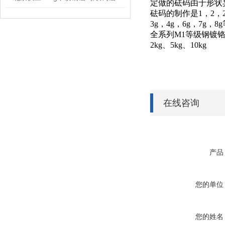
钢镀铬砝码不论什么
北京供应500g不锈钢砝码,双钩砝码,电子秤校正标准砝码
定做的砝码由于形状
砝码的制作是1，2，2
3g，4g，6g，7g
全系列M1等级钢镀铬连
2kg、5kg、10kg
在线咨询
产品
您的单位