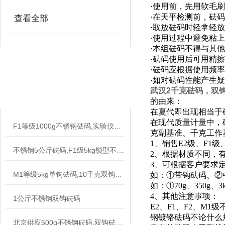
·使用前后需清点盒
不锈钢标准砝码
·不得裸手接触砝码
·使用前，先用软毛
·在天平检测前，砝
查看全部
·取放砝码时轻拿轻放
·使用过程中避免粘
·本组砝码不得与其
·砝码使用后可用精
·砝码应根据使用频
相关文章
·如对砝码性能产生
武汉2千克砝码，双
RELATED ARTICLES
的由来：
在夏代即出现相当于砝
在现代质量计量中，
F1等级1000g不锈钢砝码,实验仪器拉力测试挂钩砝码
克副基准、千克工作
1、销售E2级、F1
不锈钢5公斤砝码,F1级5kg锁型不锈钢砝码,工厂标定电子秤砝码
2、根据材质不同，有
3、可根据客户要求
M1等级5kg单钩砝码,10千克双钩砝码不锈钢材质
如：①带钩砝码、②
如：①70g、350g
4、其他注意事项：
1公斤不锈钢双钩砝码
E2、F1、F2、M1