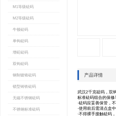
F2等级砝码
M1等级砝码
M2等级砝码
牛顿砝码
单钩砝码
增砣砝码
双钩砝码
产品详情
钢制镀铬砝码
锁型铸铁砝码
武汉2千克砝码，双
标准砝码组合的保修
无磁不锈钢砝码
·砝码应妥善保管，