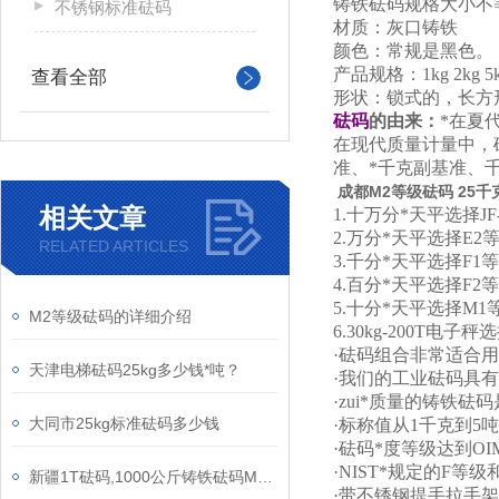
铸铁砝码规格大小不
不锈钢标准砝码
材质：灰口铸铁
颜色：常规是黑色。
产品规格：1kg 2kg 5kg 1
查看全部
形状：锁式的，长方
砝码
的由来：
*在夏
在现代质量计量中，
准、*千克副基准、
成都M2等级砝码 25
相关文章
1.十万分*天平选择
J
2.万分*天平选择E
RELATED ARTICLES
3.千分*天平选择F
1
等
4.百分*天平选择F
5.十分*天平选择M
M2等级砝码的详细介绍
6.30kg-200T电
·砝码组合非常适合
天津电梯砝码25kg多少钱*吨？
·我们的工业砝码具
·zui*质量的铸铁
大同市25kg标准砝码多少钱
·标称值从1千克到5
·砝码*度等级达到OI
·NIST*规定的F等级
新疆1T砝码,1000公斤铸铁砝码M12等级
·带不锈钢提手拉手