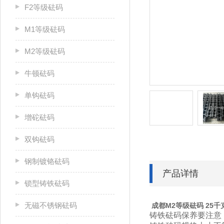
F2等级砝码
M1等级砝码
M2等级砝码
牛顿砝码
单钩砝码
增砣砝码
双钩砝码
钢制镀铬砝码
产品详情
锁型铸铁砝码
无磁不锈钢砝码
成都M2等级砝码 25
铸铁砝码
保养要注意