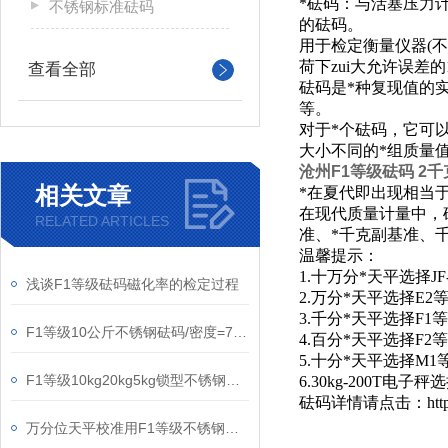
*砝码：与活塞压力
不锈钢标准砝码
的砝码。
用于检定衡量仪器(不
荷下zui大允许误差
查看全部
砝码是*种复现值的
等。
对于*个砝码，它可
大小不同的*组质量
沧州F1等级砝码 2
相关文章
*在夏代即出现相当于
在现代质量计量中，
RELATED ARTICLES
准、*千克副基准、
温馨提示：
1.十万分*天平选择
J
浅谈F1等级砝码磁化率的检定过程
2.万分*天平选择E
3.千分*天平选择F
1
等
F1等级10公斤不锈钢砝码/密度=7.94
4.百分*天平选择F
5.十分*天平选择M
F1等级10kg20kg5kg锁型不锈钢砝码带铝箱包装
6.30kg-200T电
砝码详情请点击：
ht
万分位天平校准用F1等级不锈钢砝码