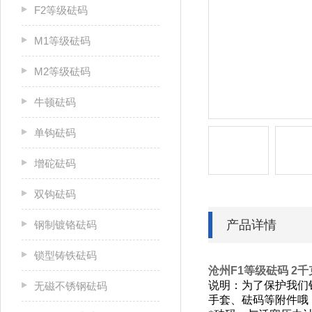
F2等级砝码
M1等级砝码
M2等级砝码
牛顿砝码
单钩砝码
增砣砝码
双钩砝码
产品详情
钢制镀铬砝码
锁型铸铁砝码
沧州F1等级砝码 2
说明：为了保护我们
无磁不锈钢砝码
手套、砝码等附件哦