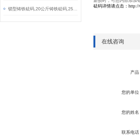
磨损时，可想内部添加
砝码
详情请点击
：
http
锁型铸铁砝码,20公斤铸铁砝码,25公斤标准砝码
在线咨询
产品
您的单位
您的姓名
联系电话