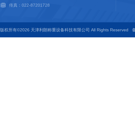
传真：022-87201728
版权所有©2026 天津利朗称重设备科技有限公司 All Rights Reserved
备