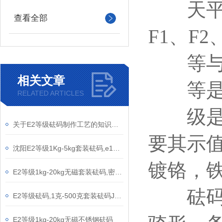
天平砝
查看全部
F1、F
等与级
相关文章
等是按
RELATED ARTICLES
级是按
关于E2等级砝码制作工艺的知识梳理
要其示
沈阳E2等级1Kg-5kg套装砝码,e1级1mg-200g不锈钢砝码
镀铬，
E2等级1kg-20kg无磁套装砝码,密度7.94g/cm3
砝码形
E2等级砝码,1克-500克套装砝码JF-1无磁
E2等级1kg-20kg无磁不锈钢砝码