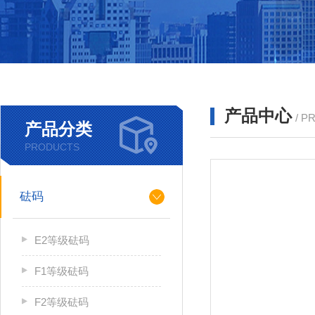
产品中心
/ P
产品分类
PRODUCTS
砝码
E2等级砝码
F1等级砝码
F2等级砝码