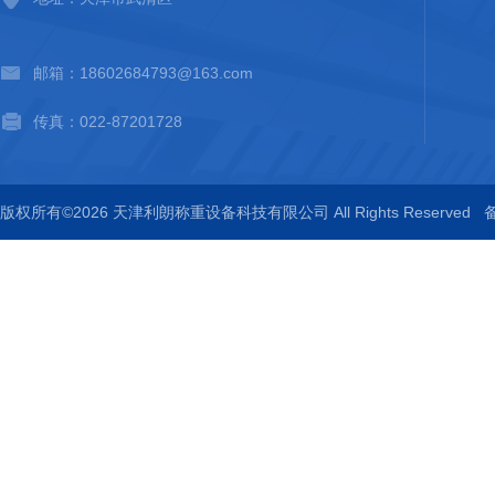
邮箱：18602684793@163.com
传真：022-87201728
版权所有©2026 天津利朗称重设备科技有限公司 All Rights Reserved
备