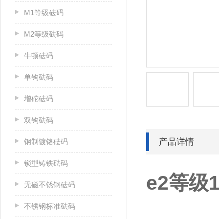
M1等级砝码
M2等级砝码
牛顿砝码
单钩砝码
增砣砝码
双钩砝码
产品详情
钢制镀铬砝码
锁型铸铁砝码
e2等级
无磁不锈钢砝码
不锈钢标准砝码