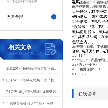
不锈钢标准砝码
砝码
主要有：不锈钢砝
电子秤砝码，増砣砝码
天平砝码：材质种类
查看全部
砝码形状—园柱体
园
.
组合形式—常规组合
*度等级—*等
（E2）.
砝码使用提示：砝码
*工具夹取砝码。在
包装盒内。、
相关文章
本*经营：砝码、不锈钢
台秤、电子叉车秤、电
RELATED ARTICLES
：【】*
1
：**心，*，产品*保证，
2
：*的，***个不*
3
北京20N牛顿砝码,非标定制不锈钢砝码
，免费保修*，！
4:
：，，，！
5
山东5kgF1等级砝码,电子天平校正不锈钢砝码
F1等级10kg不锈钢砝码,无磁砝码10公斤锁型形砝码
在线咨询
不锈钢标准砝码 ,F2等级20kg锁型砝码