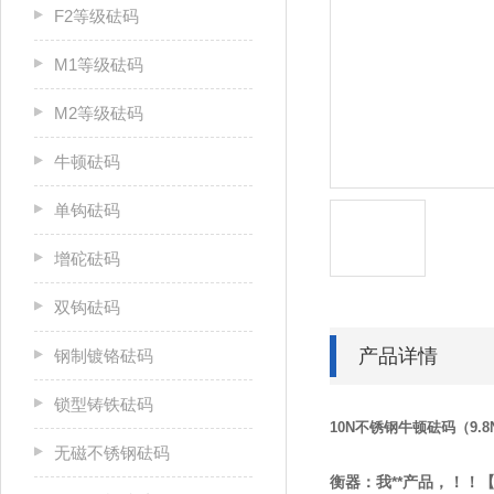
F2等级砝码
M1等级砝码
M2等级砝码
牛顿砝码
单钩砝码
增砣砝码
双钩砝码
产品详情
钢制镀铬砝码
锁型铸铁砝码
10N不锈钢牛顿砝码（9.
无磁不锈钢砝码
衡器：我**产品，！！【