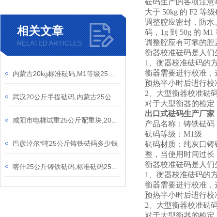
砝码生产的各项注意
大于 50kg 的 
调整腔应密封，防水、
相关文章
码，1g 到 50g 的
调整腔应有可靠的腔
RELATED ARTICLES
衡器校准砝码是人们
1、衡器校准砝码的
衡器需要进行校准，
内蒙古20kg标准砝码,M1等级25公斤铸铁砝码
预热半小时后进行校
2、大型衡器校准砝
武汉20公斤手提砝码,内蒙古25公斤铸铁砝码
对于大型衡器的检定
出口式砝码生产厂家
咸阳市电梯试重25公斤配重块,20公斤电梯砝码
产品名称：铸铁砝码
砝码等级：M1级
巴彦淖尔*吨25公斤铸铁砝码多少钱
砝码材质：纯灰口铸铁
整，当使用时间过长
衡器校准砝码是人们
喀什25公斤铸铁砝码,标准砝码25kg多少钱
1、衡器校准砝码的
衡器需要进行校准，
预热半小时后进行校
2、大型衡器校准砝
对于大型衡器的检定