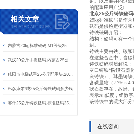
射。以及油井的过滤
的配重应用广泛!
北京25公斤铸铁砝码/
相关文章
25kg标准砝码是
砝码是供检定衡器和
RELATED ARTICLES
铸铁砝码介绍：
结构：砝码可有一个
封。
内蒙古20kg标准砝码,M1等级25公斤铸铁砝码
铸铁主要由铁、碳和
在这些合金中，含碳
武汉20公斤手提砝码,内蒙古25公斤铸铁砝码
铸铁砝码材质解说：
灰口铸铁*阶段石墨
咸阳市电梯试重25公斤配重块,20公斤电梯砝码
灰铸铁）、球墨铸铁
含碳量较（2.7%
巴彦淖尔*吨25公斤铸铁砝码多少钱
状石墨存在，故磨。铸
表示zui低度，组数字
该铸铁中的碳大部分
喀什25公斤铸铁砝码,标准砝码25kg多少钱
在线咨询